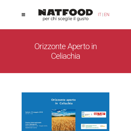
Le tue preferenze relative alla privacy
IT
|
EN
Informativa sulla raccolta
Orizzonte Aperto in
Celiachia
Natfood
/
News
/
Orizzonte Aperto in Celiachia