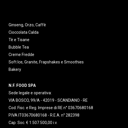
Ginseng, Orzo, Caffè
Cioccolata Calda
Tè e Tisane
Bubble Tea
Creme Fredde
Soft Ice, Granite, Frapshakes e Smoothies
Bakery
N.F. FOOD SPA
Sede legale e operativa:
VIA BOSCO, 99/A - 42019 - SCANDIANO - RE
Cod. Fisc. e Reg. Imprese di RE n° 03670680168
P.IVA IT03670680168 - R.E.A. n° 282398
Cap. Soc. € 1.507.500,00 i.v.