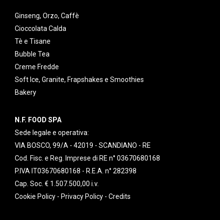
Ginseng, Orzo, Caffè
Cioccolata Calda
Tè e Tisane
Bubble Tea
Creme Fredde
Soft Ice, Granite, Frapshakes e Smoothies
Bakery
N.F. FOOD SPA
Sede legale e operativa:
VIA BOSCO, 99/A - 42019 - SCANDIANO - RE
Cod. Fisc. e Reg. Imprese di RE n° 03670680168
P.IVA IT03670680168 - R.E.A. n° 282398
Cap. Soc. € 1.507.500,00 i.v.
Cookie Policy
-
Privacy Policy
-
Credits