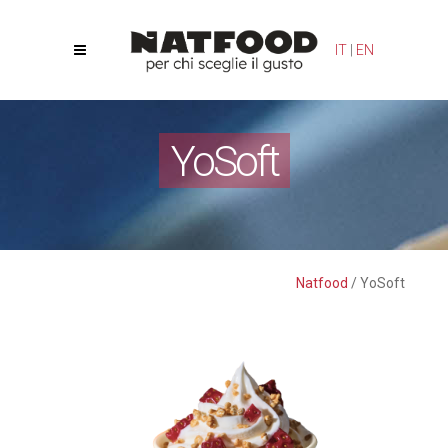
Le tue preferenze relative alla privacy
IT
|
EN
Informativa sulla raccolta
YoSoft
Natfood
/
YoSoft