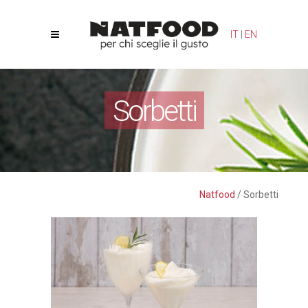
Le tue preferenze relative alla privacy
IT
|
EN
Informativa sulla raccolta
Sorbetti
Natfood
/
Sorbetti