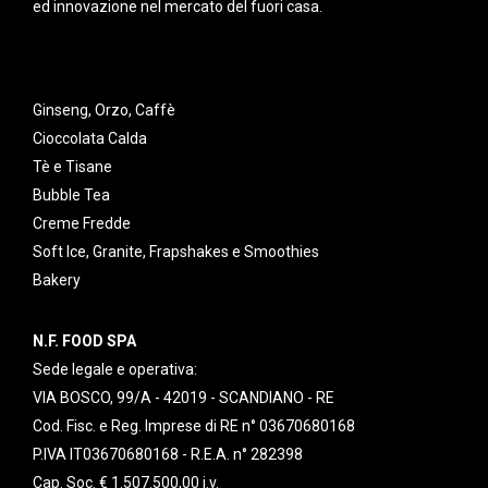
ed innovazione nel mercato del fuori casa.
Ginseng, Orzo, Caffè
Cioccolata Calda
Tè e Tisane
Bubble Tea
Creme Fredde
Soft Ice, Granite, Frapshakes e Smoothies
Bakery
N.F. FOOD SPA
Sede legale e operativa:
VIA BOSCO, 99/A - 42019 - SCANDIANO - RE
Cod. Fisc. e Reg. Imprese di RE n° 03670680168
P.IVA IT03670680168 - R.E.A. n° 282398
Cap. Soc. € 1.507.500,00 i.v.