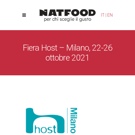
Le tue preferenze relative alla privacy
IT
|
EN
Informativa sulla raccolta
Fiera Host – Milano, 22-26
ottobre 2021
Natfood
/
News
/
Fiera Host – Milano, 22-26 ottobre 2021