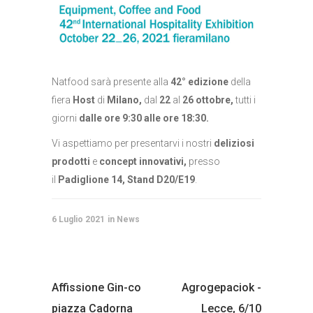
Natfood sarà presente alla
42° edizione
della
fiera
Host
di
Milano,
dal
22
al
26 ottobre,
tutti i
giorni
dalle ore 9:30 alle ore 18:30.
Vi aspettiamo
per presentarvi i nostri
deliziosi
prodotti
e
concept innovativi,
presso
il
Padiglione 14, Stand D20/E19
.
6 Luglio 2021
News
Affissione Gin-co
Agrogepaciok -
piazza Cadorna
Lecce, 6/10