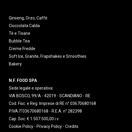
Ginseng, Orzo, Caffè
Cioccolata Calda
Tè e Tisane
Bubble Tea
Creme Fredde
Soft Ice, Granite, Frapshakes e Smoothies
Bakery
N.F. FOOD SPA
Sede legale e operativa:
VIA BOSCO, 99/A - 42019 - SCANDIANO - RE
Cod. Fisc. e Reg. Imprese di RE n° 03670680168
P.IVA IT03670680168 - R.E.A. n° 282398
Cap. Soc. € 1.507.500,00 i.v.
Cookie Policy
-
Privacy Policy
-
Credits