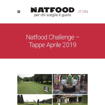
Le tue preferenze relative alla privacy
IT
|
EN
Informativa sulla raccolta
Natfood Challenge –
Tappe Aprile 2019
Natfood
/
News
/
Natfood Challenge – Tappe Aprile 2019