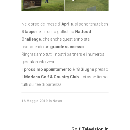
Nel corso del mese di
Aprile
, si sono tenute ben
4 tappe
del circuito golfistico
Natfood
Challenge
, che anche quest’anno sta
riscuotendo un
grande successo
.
Ringraziamo tutti i nostri partners e i numerosi
giocatori intervenuti.
Il
prossimo appuntamento
è l’
8 Giugno
presso
il
Modena Golf & Country Club
… vi aspettiamo
tutti sul tee di partenza!
16 Maggio 2019
News
Golf Television In