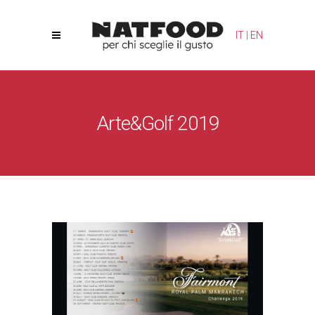
Le tue preferenze relative alla privacy
IT
|
EN
Informativa sulla raccolta
Arte&Golf 2019
Natfood
/
News
/
Arte&Golf 2019