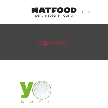
Le tue preferenze relative alla privacy
IT
|
EN
Informativa sulla raccolta
logo-yo-soft
Natfood
/
YoSoft
/
logo-yo-soft