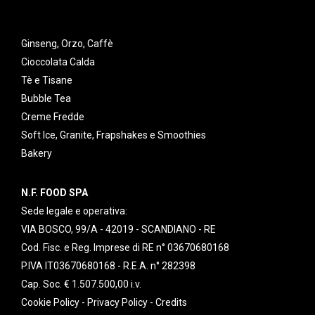
Ginseng, Orzo, Caffè
Cioccolata Calda
Tè e Tisane
Bubble Tea
Creme Fredde
Soft Ice, Granite, Frapshakes e Smoothies
Bakery
N.F. FOOD SPA
Sede legale e operativa:
VIA BOSCO, 99/A - 42019 - SCANDIANO - RE
Cod. Fisc. e Reg. Imprese di RE n° 03670680168
P.IVA IT03670680168 - R.E.A. n° 282398
Cap. Soc. € 1.507.500,00 i.v.
Cookie Policy
-
Privacy Policy
-
Credits