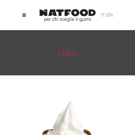
Le tue preferenze relative alla privacy
IT
|
EN
Informativa sulla raccolta
Cialda
Natfood
/
YoSoft
/
Cialda