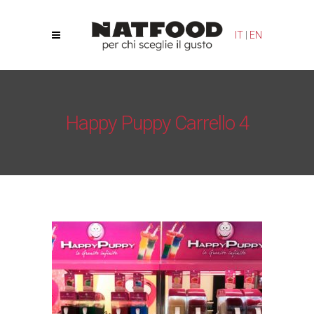
Le tue preferenze relative alla privacy
IT
|
EN
Informativa sulla raccolta
Happy Puppy Carrello 4
Natfood
/
Happy Puppy
/
Happy Puppy Carrello 4