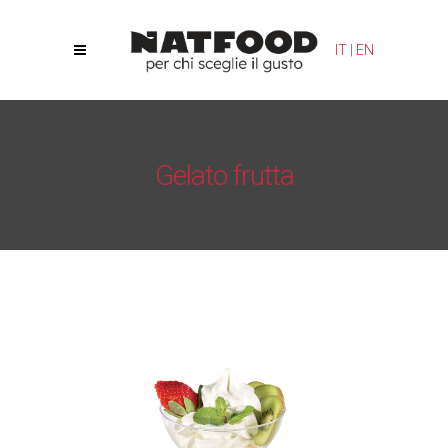
Le tue preferenze relative alla privacy
IT
|
EN
Informativa sulla raccolta
Gelato frutta
Natfood
/
Gelato Gourmand
/
Gelato frutta