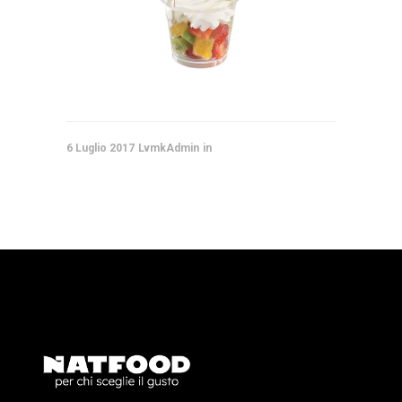
6 Luglio 2017
LvmkAdmin