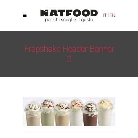
Le tue preferenze relative alla privacy
IT
|
EN
Informativa sulla raccolta
Frapshake Header Banner
2
Natfood
/
Frappé
/
Frapshake Header Banner 2