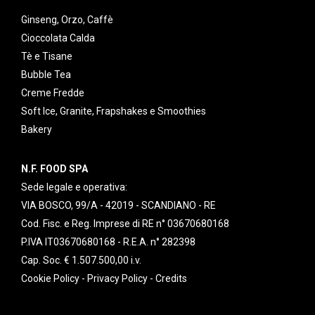
Ginseng, Orzo, Caffè
Cioccolata Calda
Tè e Tisane
Bubble Tea
Creme Fredde
Soft Ice, Granite, Frapshakes e Smoothies
Bakery
N.F. FOOD SPA
Sede legale e operativa:
VIA BOSCO, 99/A - 42019 - SCANDIANO - RE
Cod. Fisc. e Reg. Imprese di RE n° 03670680168
P.IVA IT03670680168 - R.E.A. n° 282398
Cap. Soc. € 1.507.500,00 i.v.
Cookie Policy
-
Privacy Policy
-
Credits