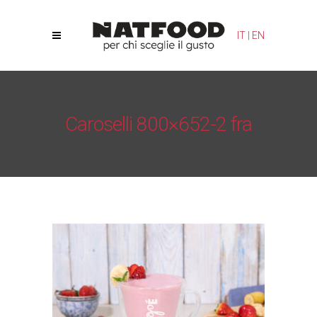
Le tue preferenze relative alla privacy
IT
|
EN
Informativa sulla raccolta
Caroselli 800×652-2 fra
Natfood
/
Frappé
/
Caroselli 800×652-2 fra