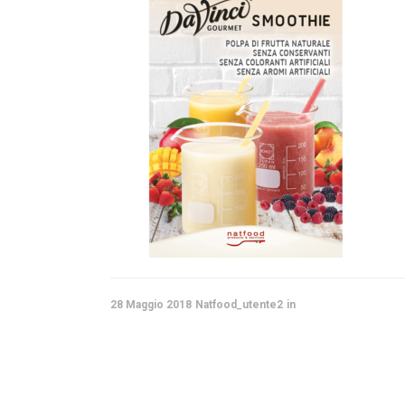
Caffè al ginseng – GIN-CO NOCCIOL
Caffè al ginseng – GIN-CO MIELE
Caffè al ginseng – GIN-CO ROSSO
Caffè al ginseng – GIN-CO DECA
28 Maggio 2018
Natfood_utente2