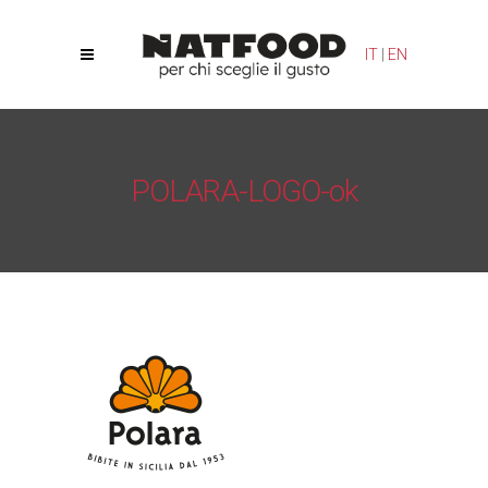
Le tue preferenze relative alla privacy
IT
|
EN
Informativa sulla raccolta
POLARA-LOGO-ok
Natfood
/
Polara
/
POLARA-LOGO-ok