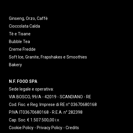
Ginseng, Orzo, Caffè
Cioccolata Calda
Tè e Tisane
Bubble Tea
Creme Fredde
Soft Ice, Granite, Frapshakes e Smoothies
Bakery
N.F. FOOD SPA
Sede legale e operativa:
VIA BOSCO, 99/A - 42019 - SCANDIANO - RE
Cod. Fisc. e Reg. Imprese di RE n° 03670680168
P.IVA IT03670680168 - R.E.A. n° 282398
Cap. Soc. € 1.507.500,00 i.v.
Cookie Policy
-
Privacy Policy
-
Credits