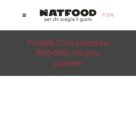
Le tue preferenze relative alla privacy
IT
|
EN
Informativa sulla raccolta
Prodotti Comunicazione
800×800 crw gran
yocream
Natfood
/
Crema yogurt – YoCream
/
Prodotti
Comunicazione 800×800 crw gran yocream