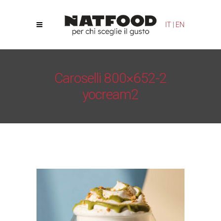
Le tue preferenze relative alla privacy
IT
|
EN
Informativa sulla raccolta
Caroselli 800×652-2
yocream2
Natfood
/
Crema yogurt – YoCream
/
Caroselli 800×652-
2 yocream2