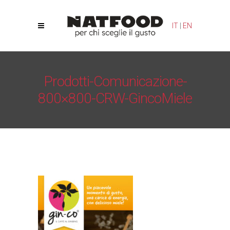
Le tue preferenze relative alla privacy
IT
|
EN
Informativa sulla raccolta
Prodotti-Comunicazione-
800×800-CRW-GincoMiele
Natfood
/
Gin-co Miele
/
Prodotti-Comunicazione-
800×800-CRW-GincoMiele