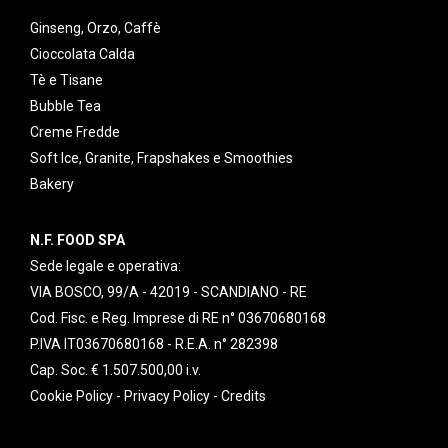
Ginseng, Orzo, Caffè
Cioccolata Calda
Tè e Tisane
Bubble Tea
Creme Fredde
Soft Ice, Granite, Frapshakes e Smoothies
Bakery
N.F. FOOD SPA
Sede legale e operativa:
VIA BOSCO, 99/A - 42019 - SCANDIANO - RE
Cod. Fisc. e Reg. Imprese di RE n° 03670680168
P.IVA IT03670680168 - R.E.A. n° 282398
Cap. Soc. € 1.507.500,00 i.v.
Cookie Policy
-
Privacy Policy
-
Credits