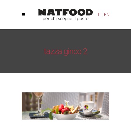
Le tue preferenze relative alla privacy
IT
|
EN
Informativa sulla raccolta
tazza ginco 2
Natfood
/
Gin-co Original
/
tazza ginco 2