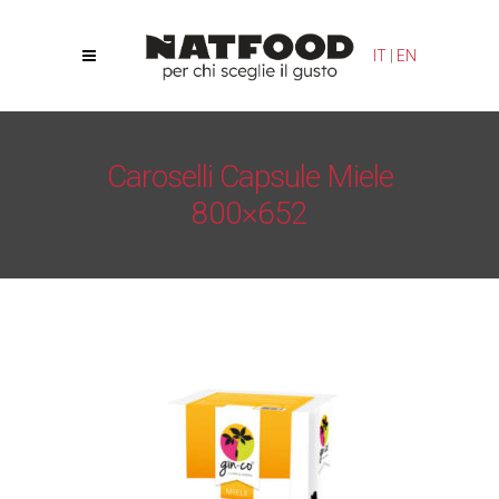
Le tue preferenze relative alla privacy
IT
|
EN
Informativa sulla raccolta
Caroselli Capsule Miele
800×652
Natfood
/
Solubili in capsula
/
Caroselli Capsule Miele
800×652