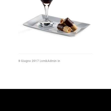
8 Giugno 2017
LvmkAdmin