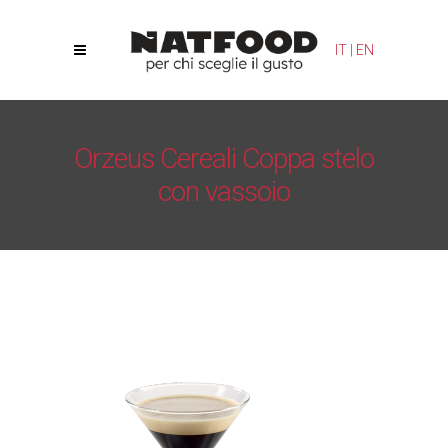
Le tue preferenze relative alla privacy
IT
|
EN
Informativa sulla raccolta
Orzeus Cereali Coppa stelo
con vassoio
Natfood
/
Orzeus Cereali
/
Orzeus Cereali Coppa stelo
con vassoio