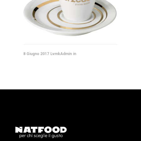
8 Giugno 2017
LvmkAdmin