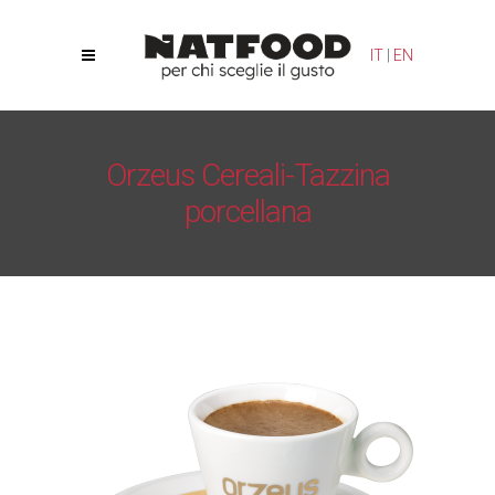
Le tue preferenze relative alla privacy
IT
|
EN
Informativa sulla raccolta
Orzeus Cereali-Tazzina
porcellana
Natfood
/
Orzeus Cereali
/
Orzeus Cereali-Tazzina
porcellana