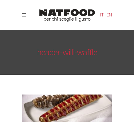
Le tue preferenze relative alla privacy
IT
|
EN
Informativa sulla raccolta
header-willi-waffle
Natfood
/
Willy Waffle
/
header-willi-waffle