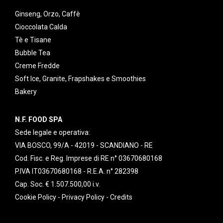
Ginseng, Orzo, Caffè
Cioccolata Calda
Tè e Tisane
Bubble Tea
Creme Fredde
Soft Ice, Granite, Frapshakes e Smoothies
Bakery
N.F. FOOD SPA
Sede legale e operativa:
VIA BOSCO, 99/A - 42019 - SCANDIANO - RE
Cod. Fisc. e Reg. Imprese di RE n° 03670680168
P.IVA IT03670680168 - R.E.A. n° 282398
Cap. Soc. € 1.507.500,00 i.v.
Cookie Policy
-
Privacy Policy
-
Credits