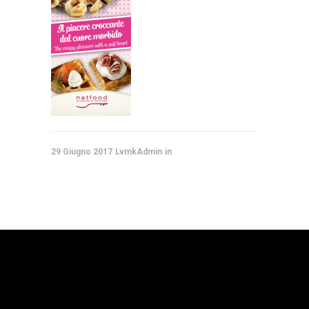
29 Giugno 2017
LvmkAdmin