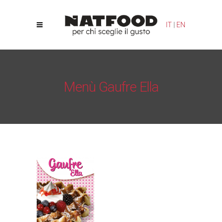
Le tue preferenze relative alla privacy
IT
|
EN
Informativa sulla raccolta
Menù Gaufre Ella
Natfood
/
Gaufre Ella
/
Menù Gaufre Ella