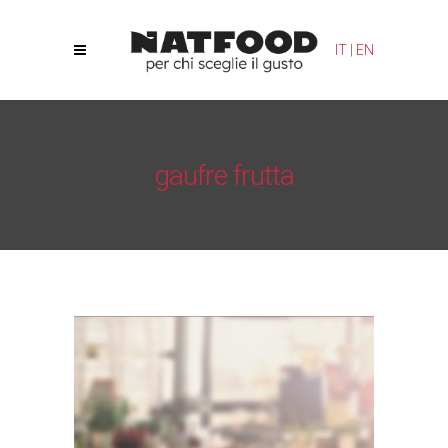
Le tue preferenze relative alla privacy
IT
|
EN
Informativa sulla raccolta
gaufre frutta
Natfood
/
Gaufre Ella
/
gaufre frutta