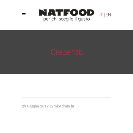
IT
|
EN
Crepe fdb
Natfood
/
Crêpe Susanna
/
Crepe fdb
29 Giugno 2017
LvmkAdmin