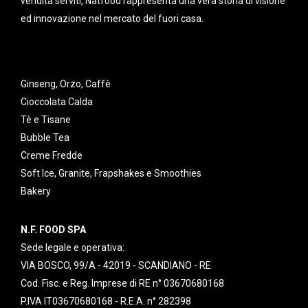
vendita serviti, Natfood rappresenta una vera storia di visione
ed innovazione nel mercato del fuori casa.
Ginseng, Orzo, Caffè
Cioccolata Calda
Tè e Tisane
Bubble Tea
Creme Fredde
Soft Ice, Granite, Frapshakes e Smoothies
Bakery
N.F. FOOD SPA
Sede legale e operativa:
VIA BOSCO, 99/A - 42019 - SCANDIANO - RE
Cod. Fisc. e Reg. Imprese di RE n° 03670680168
P.IVA IT03670680168 - R.E.A. n° 282398