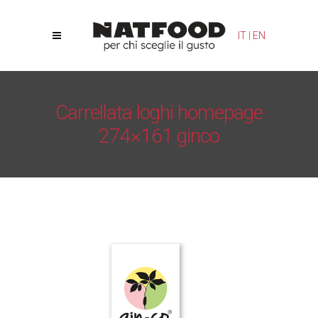
Le tue preferenze relative alla privacy
IT
|
EN
Informativa sulla raccolta
Carrellata loghi homepage
274×161 ginco
Natfood
/
Gin-co
/
Carrellata loghi homepage 274×161
ginco