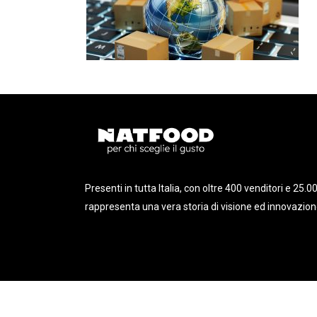
Caffè al ginseng – GIN-CO NOCCIOL
Caffè al ginseng – GIN-CO MIELE
Caffè al ginseng – GIN-CO ROSSO
Caffè al ginseng – GIN-CO DECA
Presenti in tutta Italia, con oltre 400 venditori e 25.0
rappresenta una vera storia di visione ed innovazion