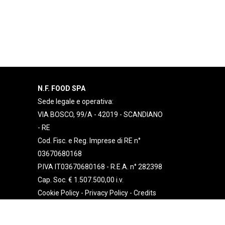
N.F. FOOD SPA
Sede legale e operativa:
VIA BOSCO, 99/A - 42019 - SCANDIANO
- RE
Cod. Fisc. e Reg. Imprese di RE n°
03670680168
P.IVA IT03670680168 - R.E.A. n° 282398
Cap. Soc. € 1.507.500,00 i.v.
Cookie Policy
-
Privacy Policy
-
Credits