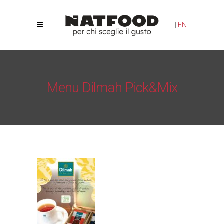
Le tue preferenze relative alla privacy
IT
|
EN
Informativa sulla raccolta
Menu Dilmah Pick&Mix
Natfood
/
Tea Filtri
/
Menu Dilmah Pick&Mix