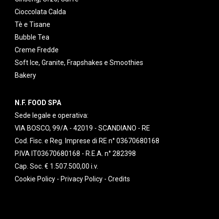
Cioccolata Calda
Tè e Tisane
Bubble Tea
Creme Fredde
Soft Ice, Granite, Frapshakes e Smoothies
Bakery
N.F. FOOD SPA
Sede legale e operativa:
VIA BOSCO, 99/A - 42019 - SCANDIANO - RE
Cod. Fisc. e Reg. Imprese di RE n° 03670680168
P.IVA IT03670680168 - R.E.A. n° 282398
Cap. Soc. € 1.507.500,00 i.v.
Cookie Policy
-
Privacy Policy
-
Credits