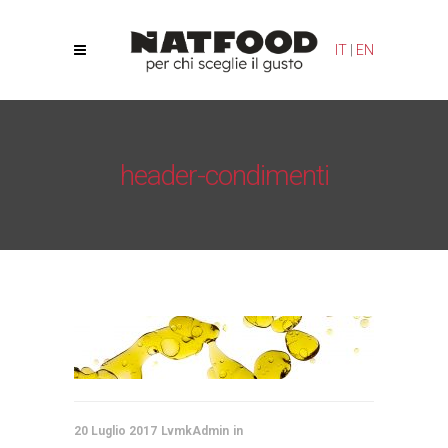
Le tue preferenze relative alla privacy
IT
|
EN
Informativa sulla raccolta
header-condimenti
Natfood
/
Condimenti
/
header-condimenti
20 Luglio 2017
LvmkAdmin