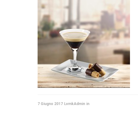
Caffè al ginseng – GIN-CO NOCCIOL
Caffè al ginseng – GIN-CO MIELE
Caffè al ginseng – GIN-CO ROSSO
Caffè al ginseng – GIN-CO DECA
7 Giugno 2017
LvmkAdmin