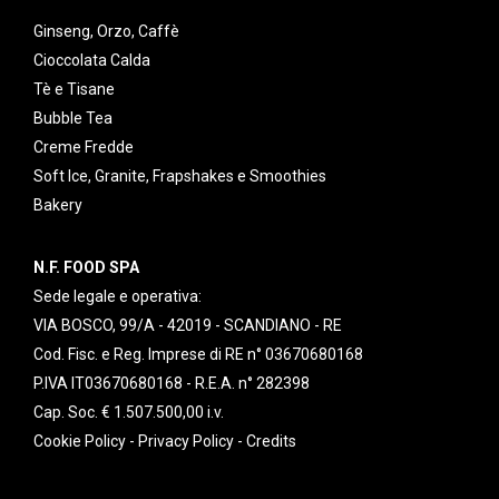
Ginseng, Orzo, Caffè
Cioccolata Calda
Tè e Tisane
Bubble Tea
Creme Fredde
Soft Ice, Granite, Frapshakes e Smoothies
Bakery
N.F. FOOD SPA
Sede legale e operativa:
VIA BOSCO, 99/A - 42019 - SCANDIANO - RE
Cod. Fisc. e Reg. Imprese di RE n° 03670680168
P.IVA IT03670680168 - R.E.A. n° 282398
Cap. Soc. € 1.507.500,00 i.v.
Cookie Policy
-
Privacy Policy
-
Credits