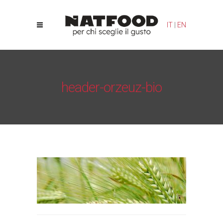
Le tue preferenze relative alla privacy
IT
|
EN
Informativa sulla raccolta
header-orzeuz-bio
Natfood
/
Orzeus Bio
/
header-orzeuz-bio