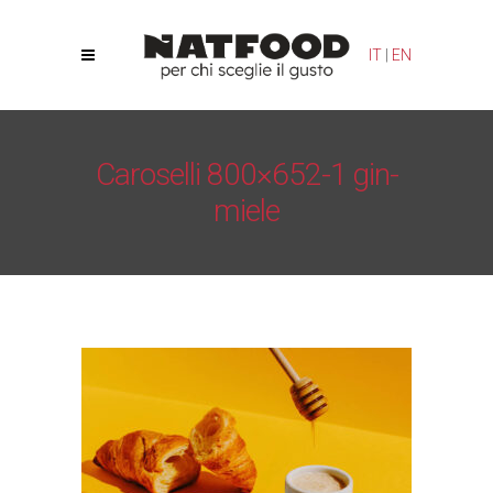
Le tue preferenze relative alla privacy
IT
|
EN
Informativa sulla raccolta
Caroselli 800×652-1 gin-
miele
Natfood
/
Gin-co Miele
/
Caroselli 800×652-1 gin-miele