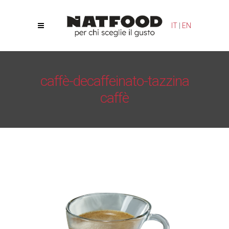
Le tue preferenze relative alla privacy
IT
|
EN
Informativa sulla raccolta
caffè-decaffeinato-tazzina
caffè
Natfood
/
Decoffee
/
caffè-decaffeinato-tazzina caffè